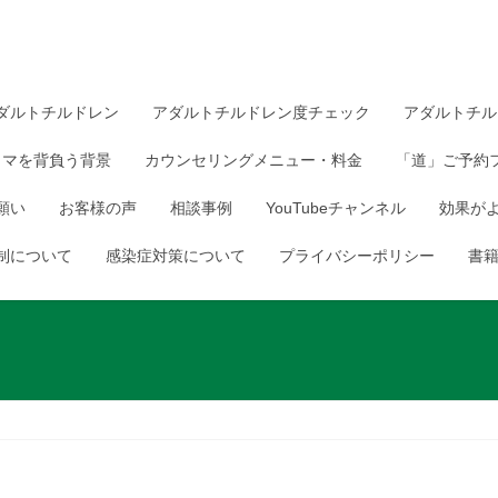
ダルトチルドレン
アダルトチルドレン度チェック
アダルトチル
ウマを背負う背景
カウンセリングメニュー・料金
「道」ご予約
願い
お客様の声
相談事例
YouTubeチャンネル
効果が
制について
感染症対策について
プライバシーポリシー
書