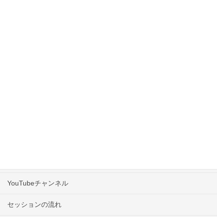
2019年6月
2019年5月
2019年4月
初めての方へ
カウンセラープロフィール
カウンセリングメニュー・料金
「道」ご予約フォーム
YouTubeチャンネル
セッションの流れ