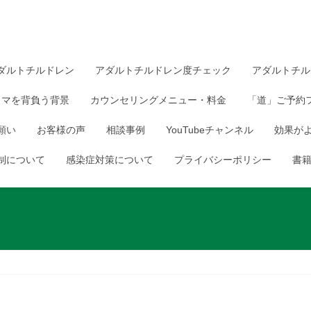
ダルトチルドレン
アダルトチルドレン度チェック
アダルトチル
ウマを背負う背景
カウンセリングメニュー・料金
「道」ご予約
願い
お客様の声
相談事例
YouTubeチャンネル
効果が
制について
感染症対策について
プライバシーポリシー
書