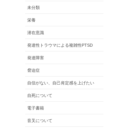
未分類
栄養
潜在意識
発達性トラウマによる複雑性PTSD
発達障害
脅迫症
自信がない、自己肯定感を上げたい
自死について
電子書籍
音叉について