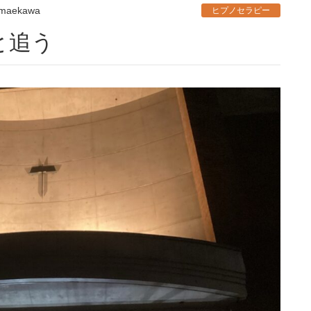
 maekawa
ヒプノセラピー
と追う