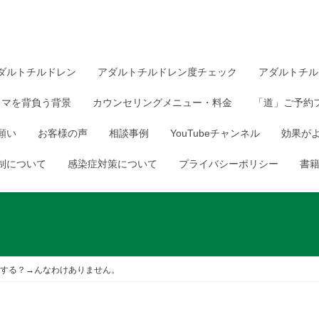
ダルトチルドレン
アダルトチルドレン度チェック
アダルトチル
ウマを背負う背景
カウンセリングメニュー・料金
「道」ご予約
願い
お客様の声
相談事例
YouTubeチャンネル
効果が
制について
感染症対策について
プライバシーポリシー
書
する？→んなわけありません。