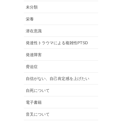
未分類
栄養
潜在意識
発達性トラウマによる複雑性PTSD
発達障害
脅迫症
自信がない、自己肯定感を上げたい
自死について
電子書籍
音叉について