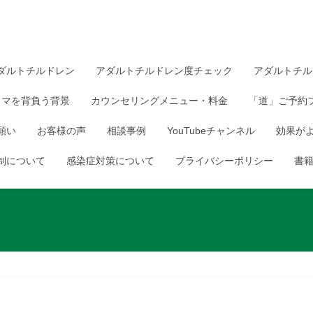
ダルトチルドレン
アダルトチルドレン度チェック
アダルトチル
ウマを背負う背景
カウンセリングメニュー・料金
「道」ご予約
願い
お客様の声
相談事例
YouTubeチャンネル
効果が
制について
感染症対策について
プライバシーポリシー
書