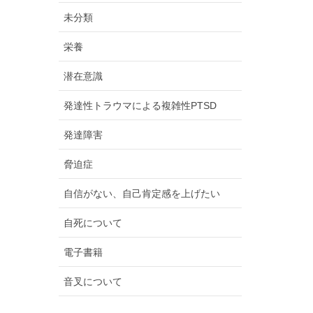
未分類
栄養
潜在意識
発達性トラウマによる複雑性PTSD
発達障害
脅迫症
自信がない、自己肯定感を上げたい
自死について
電子書籍
音叉について